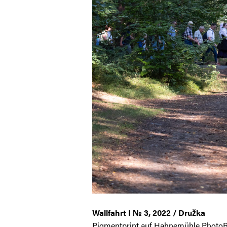
Wallfahrt I № 3, 2022 / Družka
Pigmentprint auf Hahnemühle PhotoRa